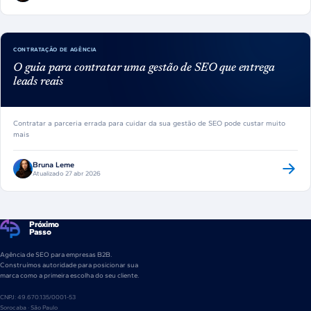
CONTRATAÇÃO DE AGÊNCIA
O guia para contratar uma gestão de SEO que entrega
leads reais
Contratar a parceria errada para cuidar da sua gestão de SEO pode custar muito
mais
Bruna Leme
Atualizado 27 abr 2026
Próximo
Passo
Agência de SEO para empresas B2B.
Construímos autoridade para posicionar sua
marca como a primeira escolha do seu cliente.
CNPJ: 49.670.135/0001-53
Sorocaba · São Paulo