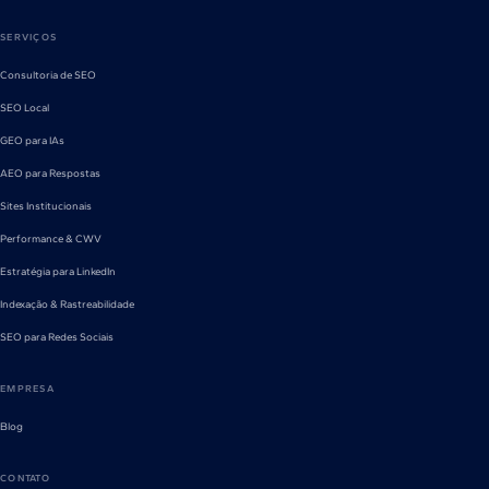
SERVIÇOS
Consultoria de SEO
SEO Local
GEO para IAs
AEO para Respostas
Sites Institucionais
Performance & CWV
Estratégia para LinkedIn
Indexação & Rastreabilidade
SEO para Redes Sociais
EMPRESA
Blog
CONTATO