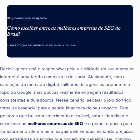
Blog
/
Contratação de Agência
Como escolher entre as melhores empresas de SEO do
Brasil
CONTRATAÇÃO DE AGÊNCIA
12 DE MARÇO DE 2026
Decidir quem será o responsável pela visibilidade da sua marca na
internet é uma tarefa complexa e delicada. Atualmente, com a
saturação do mercado digital, milhares de agências prometem o
topo do Google, mas poucas realmente entregam resultados
consistentes e duradouros. Nesse cenário, separar o joio do trigo
torna-se essencial para a saúde financeira do seu negócio. Para
gestores que buscam crescimento escalável, saber identificar e
selecionar as
melhores empresas de SEO
é o primeiro passo para
transformar o site em uma máquina de vendas, evitando prejuízos
com estratégias amadoras que podem até penalizar seu domínio.