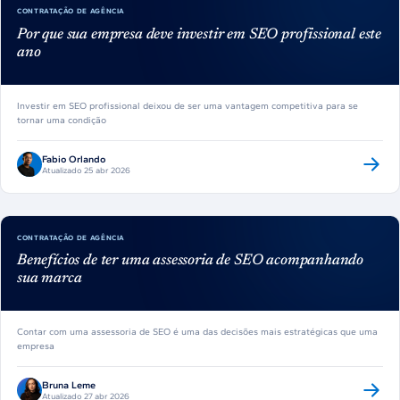
CONTRATAÇÃO DE AGÊNCIA
Por que sua empresa deve investir em SEO profissional este
ano
Investir em SEO profissional deixou de ser uma vantagem competitiva para se
tornar uma condição
Fabio Orlando
Atualizado 25 abr 2026
CONTRATAÇÃO DE AGÊNCIA
Benefícios de ter uma assessoria de SEO acompanhando
sua marca
Contar com uma assessoria de SEO é uma das decisões mais estratégicas que uma
empresa
Bruna Leme
Atualizado 27 abr 2026