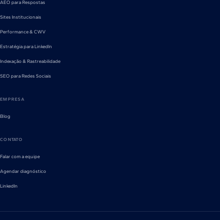
AEO para Respostas
Sites Institucionais
Performance & CWV
Estratégia para LinkedIn
Indexação & Rastreabilidade
SEO para Redes Sociais
EMPRESA
Blog
CONTATO
Falar com a equipe
Agendar diagnóstico
LinkedIn