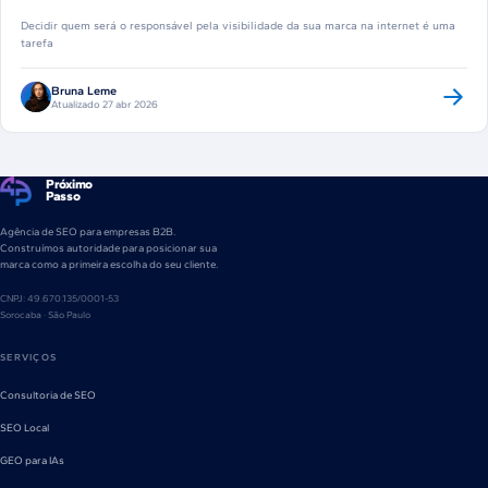
Decidir quem será o responsável pela visibilidade da sua marca na internet é uma
tarefa
Bruna Leme
Atualizado 27 abr 2026
Próximo
Passo
Agência de SEO para empresas B2B.
Construímos autoridade para posicionar sua
marca como a primeira escolha do seu cliente.
CNPJ: 49.670.135/0001-53
Sorocaba · São Paulo
SERVIÇOS
Consultoria de SEO
SEO Local
GEO para IAs