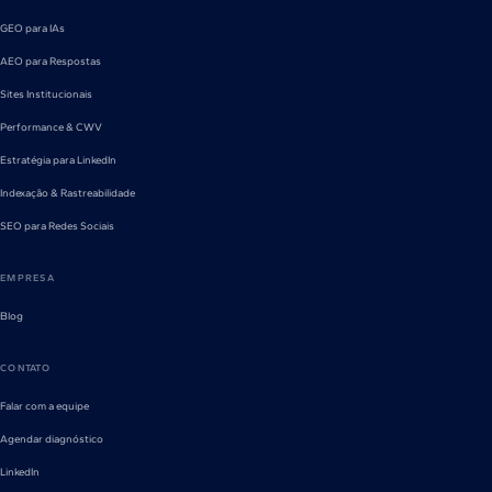
GEO para IAs
AEO para Respostas
Sites Institucionais
Performance & CWV
Estratégia para LinkedIn
Indexação & Rastreabilidade
SEO para Redes Sociais
EMPRESA
Blog
CONTATO
Falar com a equipe
Agendar diagnóstico
LinkedIn