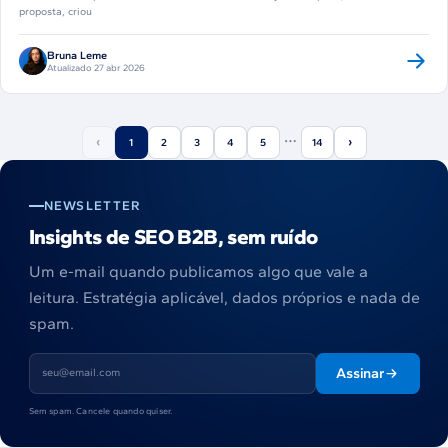
proposta, criou
Bruna Leme
Atualizado 27 abr 2026
…
‹
›
1
2
3
4
5
14
NEWSLETTER
Insights de SEO B2B, sem ruído
Um e-mail quando publicamos algo que vale a
leitura. Estratégia aplicável, dados próprios e nada de
spam.
Assinar
Sem spam. Cancele quando quiser.