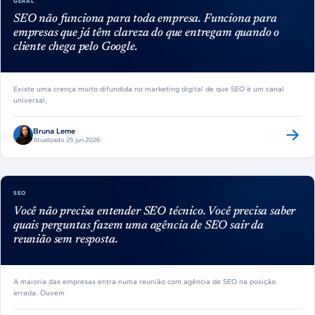
GERAL
SEO não funciona para toda empresa. Funciona para
empresas que já têm clareza do que entregam quando o
cliente chega pelo Google.
Existe uma crença muito difundida no marketing digital de que SEO é um canal
universal,
Bruna Leme
Atualizado 25 jun 2026
SEO
Você não precisa entender SEO técnico. Você precisa saber
quais perguntas fazem uma agência de SEO sair da
reunião sem resposta.
A maioria das empresas entra numa reunião com agência de SEO na posição
errada. Ouvem