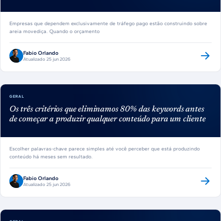
Empresas que dependem exclusivamente de tráfego pago estão construindo sobre
areia movediça. Quando o orçamento
Fabio Orlando
Atualizado 25 jun 2026
GERAL
Os três critérios que eliminamos 80% das keywords antes
de começar a produzir qualquer conteúdo para um cliente
Escolher palavras-chave parece simples até você perceber que está produzindo
conteúdo há meses sem resultado.
Fabio Orlando
Atualizado 25 jun 2026