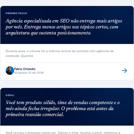
PRÓXIMO PASSO
Agência especializada em SEO não entrega mais artigos
por mês. Entrega menos artigos nos tópicos certos, com
arquitetura que sustenta posicionamento.
Durante anos, o volume foi a métrica central do contrato com agências de
conteúdo. Quantos
Fabio Orlando
Atualizado 25 abr 2026
GERAL
Você tem produto sólido, time de vendas competente e o
mês ainda fecha irregular. O problema está antes da
primeira reunião comercial.
Você revisou o processo comercial. Treinou o time. Ajustou o pitch, melhorou a