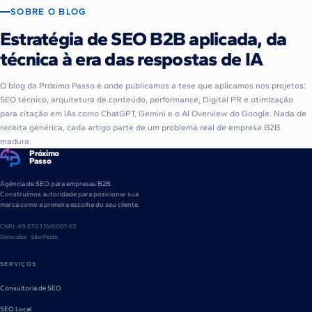
SOBRE O BLOG
Estratégia de SEO B2B aplicada, da
técnica à era das respostas de IA
O blog da Próximo Passo é onde publicamos a tese que aplicamos nos projetos:
SEO técnico, arquitetura de conteúdo, performance, Digital PR e otimização
para citação em IAs como ChatGPT, Gemini e o AI Overview do Google. Nada de
receita genérica, cada artigo parte de um problema real de empresa B2B
madura.
Próximo
Passo
Agência de SEO para empresas B2B.
Construímos autoridade para posicionar sua
marca como a primeira escolha do seu cliente.
CNPJ: 49.670.135/0001-53
Sorocaba · São Paulo
SERVIÇOS
Consultoria de SEO
SEO Local