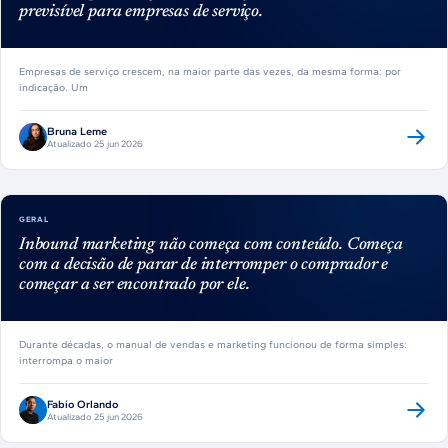
previsível para empresas de serviço.
Empresas de serviço crescem, na maior parte das vezes, da mesma forma: por
indicação. Um
Bruna Leme
Atualizado 25 jun 2026
GERAL
Inbound marketing não começa com conteúdo. Começa
com a decisão de parar de interromper o comprador e
começar a ser encontrado por ele.
Durante décadas, o manual de vendas e marketing funcionou de forma simples:
interrompa o maior
Fabio Orlando
Atualizado 25 jun 2026