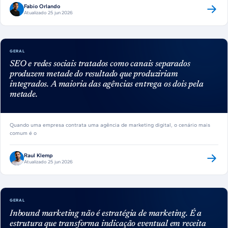
Fabio Orlando
Atualizado 25 jun 2026
GERAL
SEO e redes sociais tratados como canais separados
produzem metade do resultado que produziriam
integrados. A maioria das agências entrega os dois pela
metade.
Quando uma empresa contrata uma agência de marketing digital, o cenário mais
comum é o
Raul Klemp
Atualizado 25 jun 2026
GERAL
Inbound marketing não é estratégia de marketing. É a
estrutura que transforma indicação eventual em receita