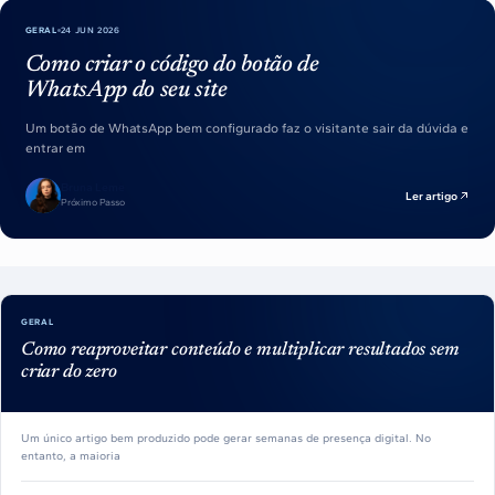
GERAL
24 JUN 2026
Como criar o código do botão de
WhatsApp do seu site
Um botão de WhatsApp bem configurado faz o visitante sair da dúvida e
entrar em
Bruna Leme
Ler artigo
Próximo Passo
GERAL
Como reaproveitar conteúdo e multiplicar resultados sem
criar do zero
Um único artigo bem produzido pode gerar semanas de presença digital. No
entanto, a maioria