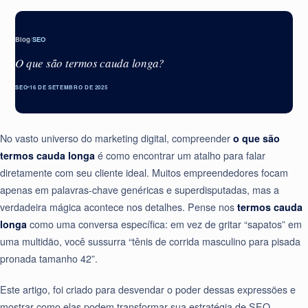
Blog
/
SEO
O que são termos cauda longa?
SEO
16 DE SETEMBRO DE 2025
No vasto universo do marketing digital, compreender
o que são
termos cauda longa
é como encontrar um atalho para falar
diretamente com seu cliente ideal. Muitos empreendedores focam
apenas em palavras-chave genéricas e superdisputadas, mas a
verdadeira mágica acontece nos detalhes. Pense nos
termos cauda
longa
como uma conversa específica: em vez de gritar “sapatos” em
uma multidão, você sussurra “tênis de corrida masculino para pisada
pronada tamanho 42”.
Este artigo, foi criado para desvendar o poder dessas expressões e
mostrar como elas podem transformar sua estratégia de SEO,