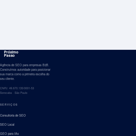
Fabio Orlando
Atualizado 25 abr 2026
Próximo
Passo
Agência de SEO para empresas B2B.
Construímos autoridade para posicionar
sua marca como a primeira escolha do
seu cliente.
CNPJ: 49.670.135/0001-53
Sorocaba · São Paulo
SERVIÇOS
Consultoria de SEO
SEO Local
GEO para IAs