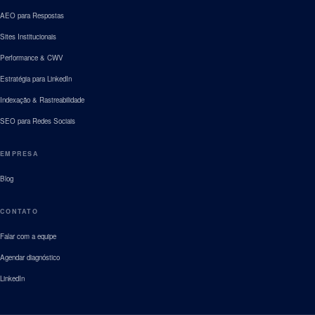
AEO para Respostas
Sites Institucionais
Performance & CWV
Estratégia para LinkedIn
Indexação & Rastreabilidade
SEO para Redes Sociais
EMPRESA
Blog
CONTATO
Falar com a equipe
Agendar diagnóstico
LinkedIn