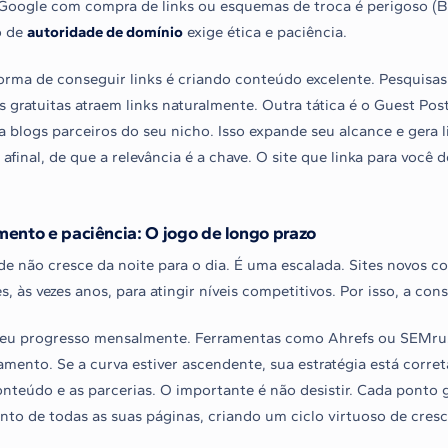
Google com compra de links ou esquemas de troca é perigoso (B
o de
autoridade de domínio
exige ética e paciência.
rma de conseguir links é criando conteúdo excelente. Pesquisas o
 gratuitas atraem links naturalmente. Outra tática é o Guest Pos
a blogs parceiros do seu nicho. Isso expande seu alcance e gera l
afinal, de que a relevância é a chave. O site que linka para você 
ento e paciência: O jogo de longo prazo
de não cresce da noite para o dia. É uma escalada. Sites novos 
, às vezes anos, para atingir níveis competitivos. Por isso, a con
eu progresso mensalmente. Ferramentas como Ahrefs ou SEMru
ento. Se a curva estiver ascendente, sua estratégia está correta
onteúdo e as parcerias. O importante é não desistir. Cada ponto g
to de todas as suas páginas, criando um ciclo virtuoso de cres