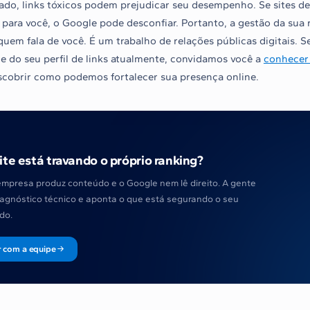
lado, links tóxicos podem prejudicar seu desempenho. Se sites d
para você, o Google pode desconfiar. Portanto, a gestão da sua r
quem fala de você. É um trabalho de relações públicas digitais. 
de do seu perfil de links atualmente, convidamos você a
conhecer
cobrir como podemos fortalecer sua presença online.
ite está travando o próprio ranking?
empresa produz conteúdo e o Google nem lê direito. A gente
iagnóstico técnico e aponta o que está segurando o seu
do.
r com a equipe