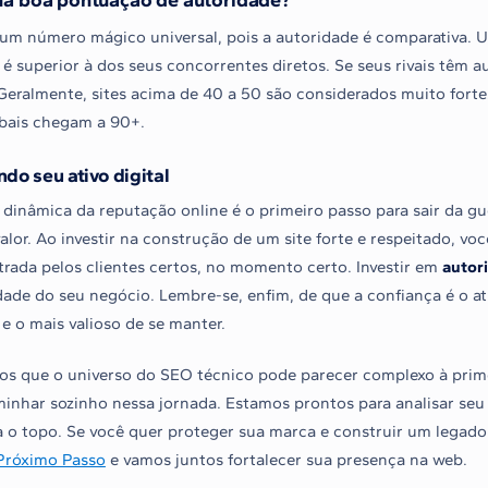
 um número mágico universal, pois a autoridade é comparativa.
é superior à dos seus concorrentes diretos. Se seus rivais têm au
 Geralmente, sites acima de 40 a 50 são considerados muito fort
obais chegam a 90+.
ndo seu ativo digital
 dinâmica da reputação online é o primeiro passo para sair da gu
alor. Ao investir na construção de um site forte e respeitado, v
trada pelos clientes certos, no momento certo. Investir em
autor
ade do seu negócio. Lembre-se, enfim, de que a confiança é o ati
e o mais valioso de se manter.
s que o universo do SEO técnico pode parecer complexo à prime
minhar sozinho nessa jornada. Estamos prontos para analisar seu 
a o topo. Se você quer proteger sua marca e construir um legado 
Próximo Passo
e vamos juntos fortalecer sua presença na web.