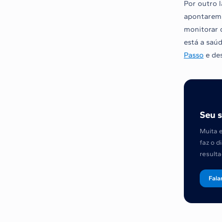
Por outro 
apontarem 
monitorar 
está a saú
Passo
e des
Seu s
Muita 
faz o d
resulta
Fala