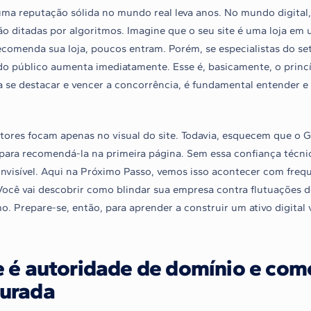
uma reputação sólida no mundo real leva anos. No mundo digital, 
são ditadas por algoritmos. Imagine que o seu site é uma loja e
comenda sua loja, poucos entram. Porém, se especialistas do set
do público aumenta imediatamente. Esse é, basicamente, o princí
a se destacar e vencer a concorrência, é fundamental entender e 
tores focam apenas no visual do site. Todavia, esquecem que o G
para recomendá-la na primeira página. Sem essa confiança técnic
invisível. Aqui na Próximo Passo, vemos isso acontecer com frequ
 Você vai descobrir como blindar sua empresa contra flutuações 
o. Prepare-se, então, para aprender a construir um ativo digital 
 é autoridade de domínio e como
urada