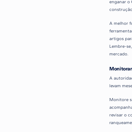
enganar o 
construçã
A melhor fo
ferramentas
artigos par
Lembre-se, 
mercado.
Monitoram
A autorida
levam meses
Monitore s
acompanham
revisar o c
ranqueamen