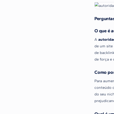
Perguntas
O que é a
A
autorida
de um site 
de backlin
de força e 
Como pos
Para aumen
conteúdo d
do seu nich
prejudican
Qual é u