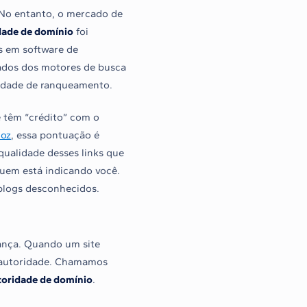
 No entanto, o mercado de
dade de domínio
foi
s em software de
tados dos motores de busca
cidade de ranqueamento.
de têm “crédito” com o
oz
, essa pontuação é
 qualidade desses links que
quem está indicando você.
 blogs desconhecidos.
iança. Quando um site
a autoridade. Chamamos
toridade de domínio
.