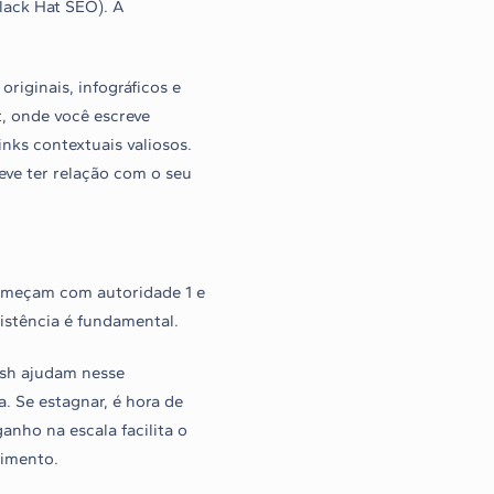
lack Hat SEO). A
riginais, infográficos e
t, onde você escreve
inks contextuais valiosos.
deve ter relação com o seu
começam com autoridade 1 e
sistência é fundamental.
sh ajudam nesse
. Se estagnar, é hora de
anho na escala facilita o
cimento.