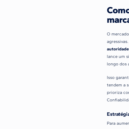
Como 
marca
O mercado 
agressivas.
autoridade
lance um si
longo dos 
Isso garan
tendem a s
prioriza c
Confiabilid
Estratégi
Para aumen