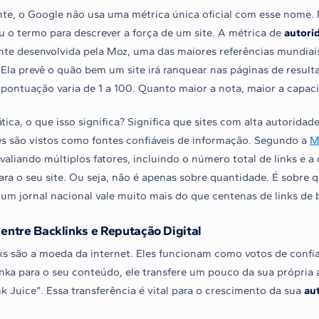
te, o Google não usa uma métrica única oficial com esse nome.
 o termo para descrever a força de um site. A métrica de
autori
nte desenvolvida pela Moz, uma das maiores referências mundiai
 Ela prevê o quão bem um site irá ranquear nas páginas de resul
 pontuação varia de 1 a 100. Quanto maior a nota, maior a capa
tica, o que isso significa? Significa que sites com alta autorida
es são vistos como fontes confiáveis de informação. Segundo a
M
valiando múltiplos fatores, incluindo o número total de links e a
ra o seu site. Ou seja, não é apenas sobre quantidade. É sobre 
 um jornal nacional vale muito mais do que centenas de links de
 entre Backlinks e Reputação Digital
ks são a moeda da internet. Eles funcionam como votos de conf
linka para o seu conteúdo, ele transfere um pouco da sua própri
nk Juice”. Essa transferência é vital para o crescimento da sua
au