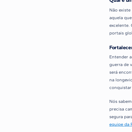
Não existe
aquela que 
excelente.
portais gl
Fortalece
Entender a
guerra de v
será encon
na longevid
conquistar 
Nós sabemo
precisa ca
segura par
equipe da 