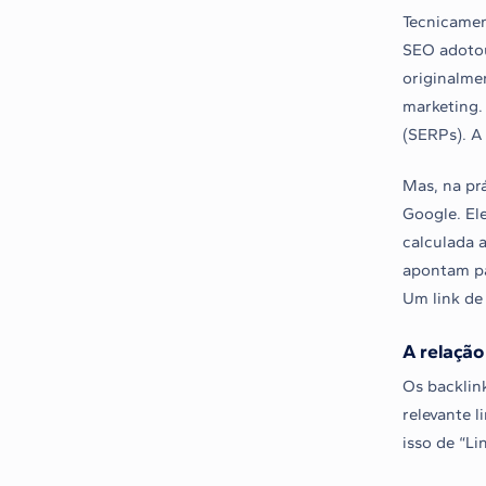
Tecnicamen
SEO adotou
originalme
marketing.
(SERPs). A
Mas, na prá
Google. El
calculada a
apontam pa
Um link de
A relação
Os backlin
relevante 
isso de “Li