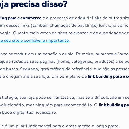
oja precisa disso?
lding para e commerce
é o processo de adquirir links de outros sit
 um desses links (também chamados de backlinks) funciona como
oogle. Quanto mais votos de sites relevantes e de autoridade voc
 seu site é confiável e importante.
ança se traduz em um benefício duplo. Primeiro, aumenta a “aut
 ajuda
todas
as suas páginas (home, categorias, produtos) a se 
 de busca. Segundo, gera tráfego de referência, que são as pesso
ks e chegam até a sua loja. Um bom plano de
link building para e
tratégia, sua loja pode ser fantástica, mas terá dificuldade em 
volucionário, mas ninguém para recomendá-lo. O
link building 
 boca digital tão necessário.
ele é um pilar fundamental para o crescimento a longo prazo.