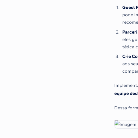
Guest P
pode in
recome
Parceri
eles go
tática 
Crie Co
aos seu
compart
Implementa
equipe dedi
Dessa form