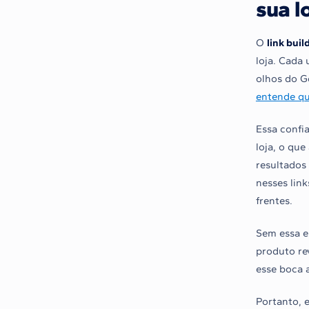
sua l
O
link bui
loja. Cada
olhos do G
entende que
Essa confi
loja, o que
resultados
nesses lin
frentes.
Sem essa es
produto re
esse boca a
Portanto, 