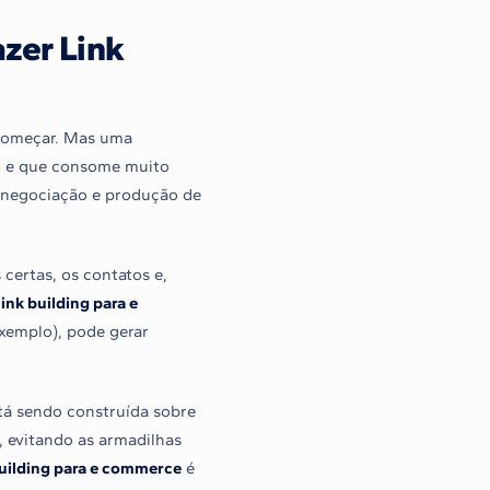
zer Link
 começar. Mas uma
o e que consome muito
, negociação e produção de
certas, os contatos e,
link building para e
xemplo), pode gerar
stá sendo construída sobre
, evitando as armadilhas
building para e commerce
é