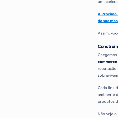
um acelera
A Próximo P
da sua marc
Assim, você
Construin
Chegamos a
commerce
reputação 
sobrevivem
Cada link 
ambiente di
produtos d
Não veja o