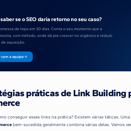
saber se o SEO daria retorno no seu caso?
omessa de topo em 30 dias. Conta o seu momento que a
mostra, com método, onde dá pra crescer no orgânico e reduzir
 de aquisição.
r com a equipe
tégias práticas de Link Building 
erce
mo conseguir esses links na prática? Existem várias táticas. Uma
mmerce
bem-sucedida geralmente combina várias delas. Vamos ver