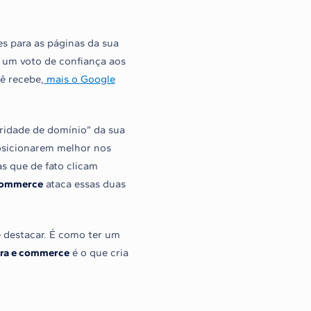
es para as páginas da sua
 um voto de confiança aos
ê recebe,
mais o Google
oridade de domínio” da sua
posicionarem melhor nos
as que de fato clicam
 commerce
ataca essas duas
se destacar. É como ter um
para e commerce
é o que cria