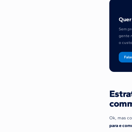
Quer 
Sem pr
gente 
o custo
Fala
Estra
comm
Ok, mas co
para e co