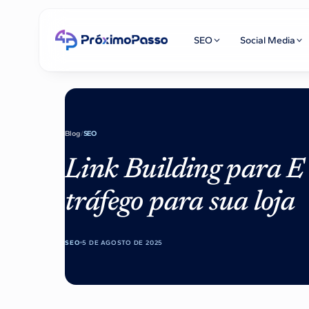
SEO
Social Media
Blog
/
SEO
Link Building para E
tráfego para sua loja
SEO
5 DE AGOSTO DE 2025