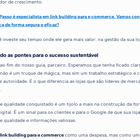
dor de crescimento.
asso é especialista em link building para e commerce. Vamos cons
a de forma segura e eficaz?
 investe seu tempo onde ele gera mais valor: na gestão da sua lo
do as pontes para o sucesso sustentável
o fim do nosso guia, parceiro. Esperamos que tenha ficado cla
não é um truque de mágica, mas sim um trabalho estratégico e 
e autoridade. É o que diferencia as lojas que são líderes de mer
.
de qualidade conquistado é um tijolo a mais na construção da for
gital. É um sinal para os clientes e para o Google de que sua loj
e qualidade e informações valiosas.
link building para e commerce
como uma despesa, mas como um d