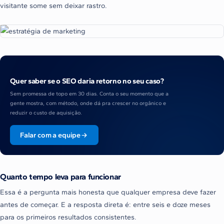
visitante some sem deixar rastro.
Quer saber se o SEO daria retorno no seu caso?
Sem promessa de topo em 30 dias. Conta o seu momento que a
gente mostra, com método, onde dá pra crescer no orgânico e
reduzir o custo de aquisição.
Falar com a equipe
Quanto tempo leva para funcionar
Essa é a pergunta mais honesta que qualquer empresa deve fazer
antes de começar. E a resposta direta é: entre seis e doze meses
para os primeiros resultados consistentes.