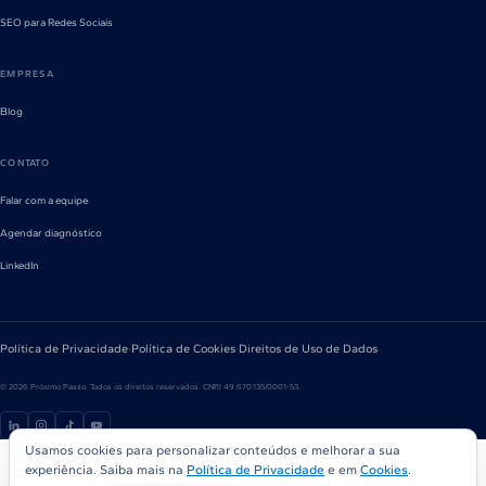
SEO para Redes Sociais
EMPRESA
Blog
CONTATO
Falar com a equipe
Agendar diagnóstico
LinkedIn
Política de Privacidade
·
Política de Cookies
·
Direitos de Uso de Dados
©
2026
Próximo Passo. Todos os direitos reservados. CNPJ 49.670.135/0001-53.
Usamos cookies para personalizar conteúdos e melhorar a sua
experiência. Saiba mais na
Política de Privacidade
e em
Cookies
.