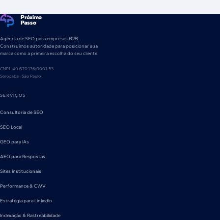
Próximo
Passo
Agência de SEO para empresas B2B.
Construímos autoridade para posicionar sua
marca como a primeira escolha do seu cliente.
CNPJ: 49.670.135/0001-53
Sorocaba · São Paulo
SERVIÇOS
Consultoria de SEO
SEO Local
GEO para IAs
AEO para Respostas
Sites Institucionais
Performance & CWV
Estratégia para LinkedIn
Indexação & Rastreabilidade