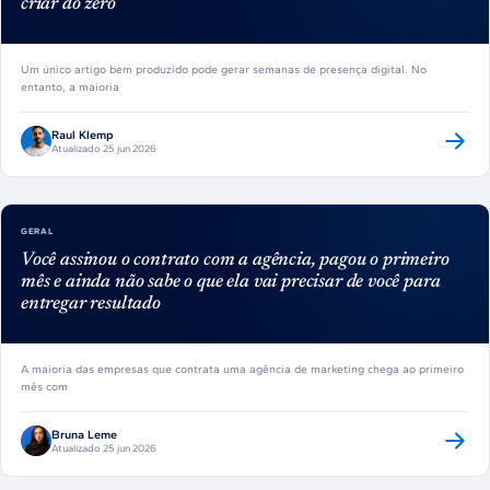
criar do zero
Um único artigo bem produzido pode gerar semanas de presença digital. No
entanto, a maioria
Raul Klemp
Atualizado 25 jun 2026
GERAL
Você assinou o contrato com a agência, pagou o primeiro
mês e ainda não sabe o que ela vai precisar de você para
entregar resultado
A maioria das empresas que contrata uma agência de marketing chega ao primeiro
mês com
Bruna Leme
Atualizado 25 jun 2026