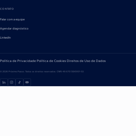
CONTATO
Falar com a equipe
Agendar diagnóstico
LinkedIn
Política de Privacidade
·
Política de Cookies
·
Direitos de Uso de Dados
©
2026
Próximo Passo. Todos os direitos reservados. CNPJ 49.670.135/0001-53.