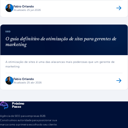
Fabio Orlando
Atualizado 25 jun 2026
SEO
O guia definitivo de otimização de sites para gerentes de
marketing
A otimização de sites é uma das alavancas mais poderosas que um gerente de
marketing
Fabio Orlando
Atualizado 25 abr 2026
Próximo
Passo
Agência de SEO para empresas B2B.
Construímos autoridade para posicionar sua
marca como a primeira escolha do seu cliente.