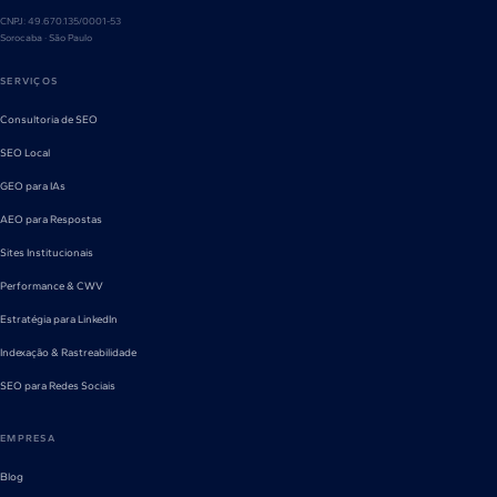
CNPJ: 49.670.135/0001-53
Sorocaba · São Paulo
SERVIÇOS
Consultoria de SEO
SEO Local
GEO para IAs
AEO para Respostas
Sites Institucionais
Performance & CWV
Estratégia para LinkedIn
Indexação & Rastreabilidade
SEO para Redes Sociais
EMPRESA
Blog