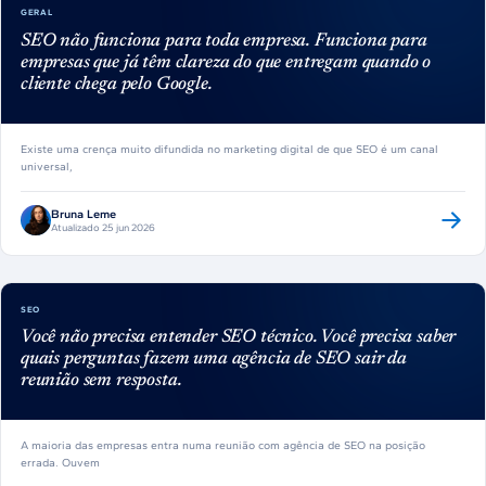
GERAL
SEO não funciona para toda empresa. Funciona para
empresas que já têm clareza do que entregam quando o
cliente chega pelo Google.
Existe uma crença muito difundida no marketing digital de que SEO é um canal
universal,
Bruna Leme
Atualizado 25 jun 2026
SEO
Você não precisa entender SEO técnico. Você precisa saber
quais perguntas fazem uma agência de SEO sair da
reunião sem resposta.
A maioria das empresas entra numa reunião com agência de SEO na posição
errada. Ouvem